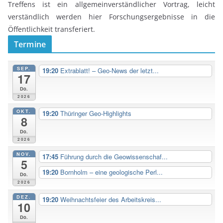
Treffens ist ein allgemeinverständlicher Vortrag, leicht
verständlich werden hier Forschungsergebnisse in die
Öffentlichkeit transferiert.
Termine
SEP.
19:20
Extrablatt! – Geo-News der letzt...
17
Do.
2026
OKT.
19:20
Thüringer Geo-Highlights
8
Do.
2026
NOV.
17:45
Führung durch die Geowissenschaf...
5
19:20
Bornholm – eine geologische Perl...
Do.
2026
DEZ.
19:20
Weihnachtsfeier des Arbeitskreis...
10
Do.