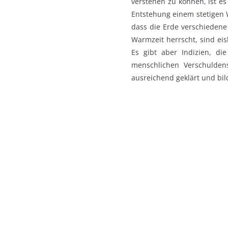
verstehen zu können, ist es
Entstehung einem stetigen W
dass die Erde verschiedene 
Warmzeit herrscht, sind ei
Es gibt aber Indizien, d
menschlichen Verschuldens
ausreichend geklärt und bil