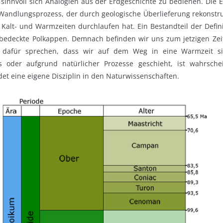
 sinnvoll sich Analogien aus der Erdgeschichte zu bedienen. Die Er
andlungsprozess, der durch geologische Überlieferung rekonstruie
Kalt- und Warmzeiten durchlaufen hat. Ein Bestandteil der Defini
sbedeckte Polkappen. Demnach befinden wir uns zum jetzigen Zeitp
ie dafür sprechen, dass wir auf dem Weg in eine Warmzeit s
 oder aufgrund natürlicher Prozesse geschieht, ist wahrsche
det eine eigene Disziplin in den Naturwissenschaften.