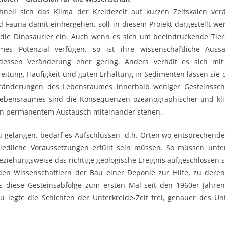
nell sich das Klima der Kreidezeit auf kurzen Zeitskalen ve
 Fauna damit einhergehen, soll in diesem Projekt dargestellt w
t die Dinosaurier ein. Auch wenn es sich um beeindruckende Tier
es Potenzial verfügen, so ist ihre wissenschaftliche Aussa
essen Veränderung eher gering. Anders verhält es sich mi
eitung, Häufigkeit und guten Erhaltung in Sedimenten lassen sie d
Veränderungen des Lebensraumes innerhalb weniger Gesteinsschi
ebensraumes sind die Konsequenzen ozeanographischer und kli
n permanentem Austausch miteinander stehen.
gelangen, bedarf es Aufschlüssen, d.h. Orten wo entsprechende
hiedliche Voraussetzungen erfüllt sein müssen. So müssen unte
eziehungsweise das richtige geologische Ereignis aufgeschlossen se
 den Wissenschaftlern der Bau einer Deponie zur Hilfe, zu dere
s diese Gesteinsabfolge zum ersten Mal seit den 1960er Jahren
 legte die Schichten der Unterkreide-Zeit frei, genauer des U