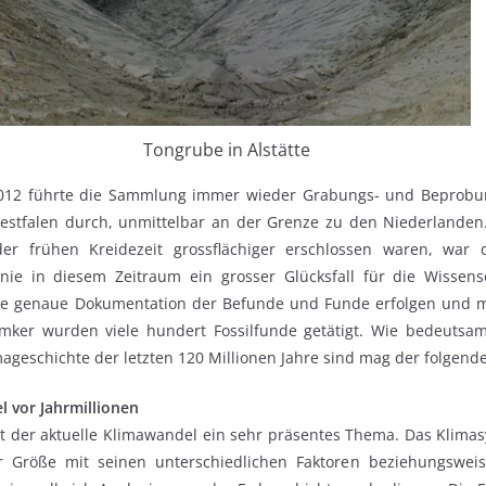
Tongrube in Alstätte
2012 führte die Sammlung immer wieder Grabungs- und Beprob
stfalen durch, unmittelbar an der Grenze zu den Niederlanden. 
er frühen Kreidezeit grossflächiger erschlossen waren, war
ie in diesem Zeitraum ein grosser Glücksfall für die Wissen
ne genaue Dokumentation der Befunde und Funde erfolgen und mit
er wurden viele hundert Fossilfunde getätigt. Wie bedeutsa
ageschichte der letzten 120 Millionen Jahre sind mag der folgende
l vor Jahrmillionen
t der aktuelle Klimawandel ein sehr präsentes Thema. Das Klimas
 Größe mit seinen unterschiedlichen Faktoren beziehungswei