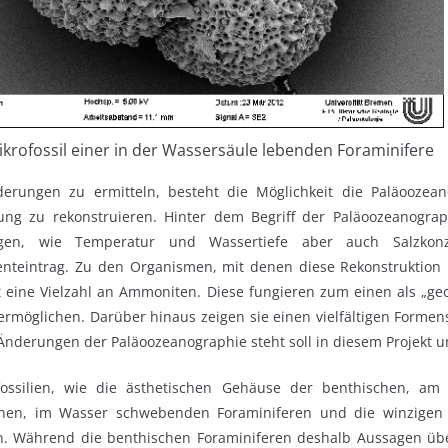
krofossil einer in der Wassersäule lebenden Foraminifere
ungen zu ermitteln, besteht die Möglichkeit die Paläoozean
g zu rekonstruieren. Hinter dem Begriff der Paläoozeanograp
en, wie Temperatur und Wassertiefe aber auch Salzkonzent
nteintrag. Zu den Organismen, mit denen diese Rekonstruktion 
 eine Vielzahl an Ammoniten. Diese fungieren zum einen als „geo
ermöglichen. Darüber hinaus zeigen sie einen vielfältigen Formens
derungen der Paläoozeanographie steht soll in diesem Projekt u
fossilien, wie die ästhetischen Gehäuse der benthischen, a
chen, im Wasser schwebenden Foraminiferen und die winzigen 
 Während die benthischen Foraminiferen deshalb Aussagen üb